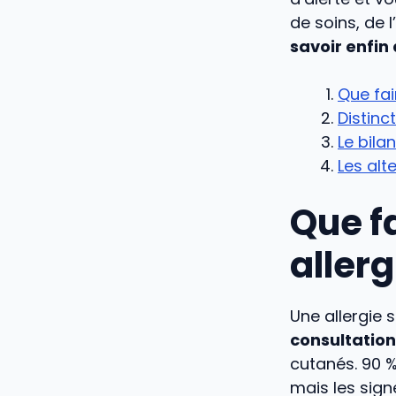
de soins, de 
savoir enfin 
Que fai
Distinc
Le bila
Les alt
Que f
allerg
Une allergie 
consultation
cutanés. 90 %
mais les sig