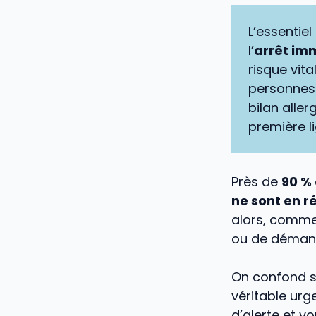
L’essentiel
l’
arrêt im
risque vit
personnes 
bilan alle
première l
Près de
90 % 
ne sont en r
alors, comme
ou de démang
On confond s
véritable urg
d’alerte et v