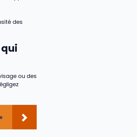
nsité des
 qui
visage ou des
égligez
e