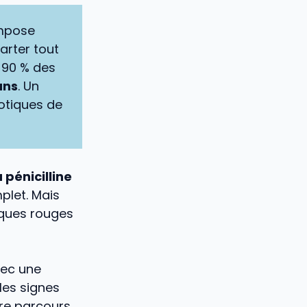
 impose
arter tout
 90 % des
ans
. Un
iotiques de
 pénicilline
plet. Mais
aques rouges
vec une
 les signes
tre parcours