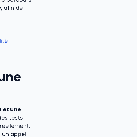
, afin de
ité
 une
 et une
des tests
 réellement,
 un appel