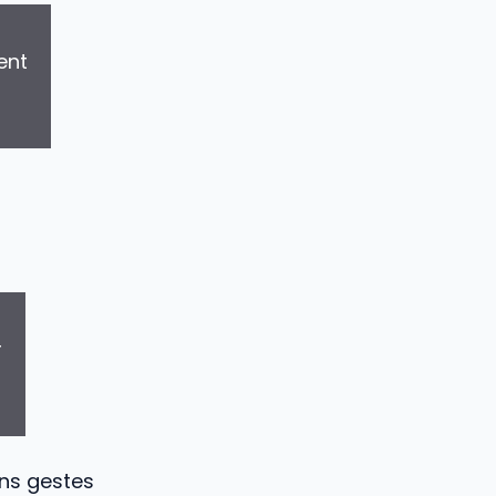
ent
r
ins gestes