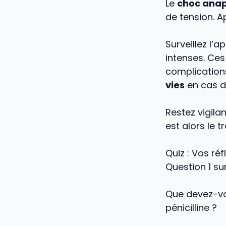
Le
choc anap
de tension. A
Surveillez l’
intenses. Ce
complications
vies
en cas d
Restez vigila
est alors le 
Quiz : Vos réf
Question 1 su
Que devez-vou
pénicilline ?