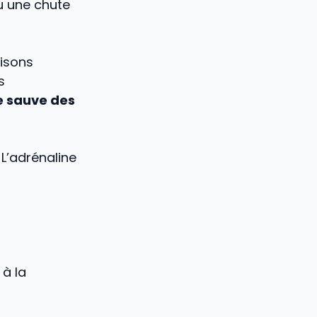
u une chute
aisons
s
e sauve des
 L’adrénaline
 à la