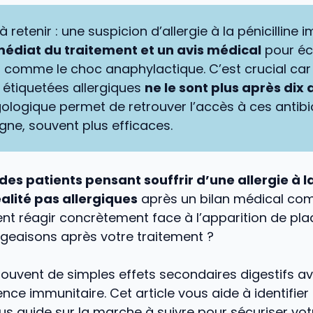
 à retenir : une suspicion d’allergie à la pénicilline
médiat du traitement et un avis médical
pour éc
al comme le choc anaphylactique. C’est crucial car
étiquetées allergiques
ne le sont plus après dix 
rgologique permet de retrouver l’accès à ces antib
igne, souvent plus efficaces.
des patients pensant souffrir d’une allergie à la
éalité pas allergiques
après un bilan médical com
nt réagir concrètement face à l’apparition de pl
eaisons après votre traitement ?
ouvent de simples effets secondaires digestifs a
ence immunitaire. Cet article vous aide à identifier
ous guide sur la marche à suivre pour sécuriser vo