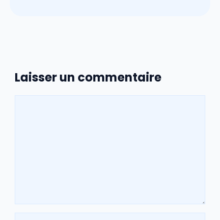
Laisser un commentaire
Commentaire
Nom