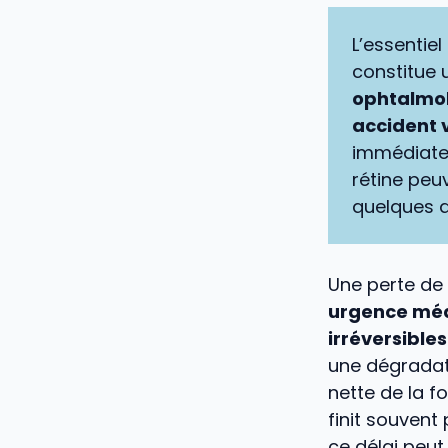
L’essentiel
constitue
ophtalmol
accident 
immédiatem
rétine peu
quelques d
Une perte de v
urgence méd
irréversibles
une dégradati
nette de la f
finit souvent
ce délai peut 