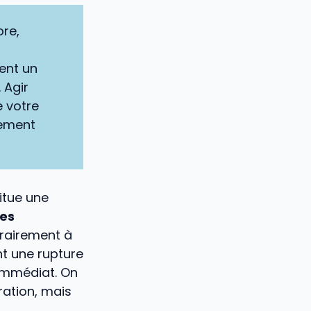
ore,
ent un
. Agir
e votre
lement
titue une
es
rairement à
nt une rupture
 immédiat. On
ration, mais