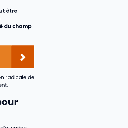
ut être
e
tié du champ
on radicale de
nt.
pour
 d’oxygène,