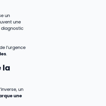
se un
ouvent une
 diagnostic
 de l’urgence
les
.
 la
l’inverse, un
marque une