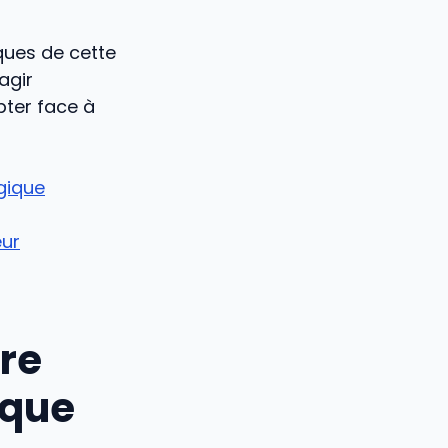
ques de cette
agir
pter face à
gique
eur
re
ique