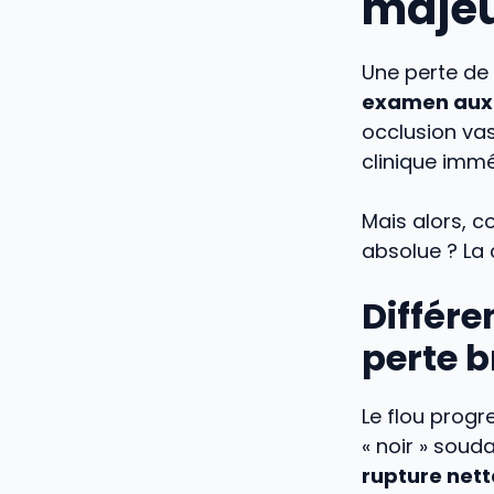
maje
Une perte de v
examen aux 
occlusion vas
clinique immé
Mais alors, c
absolue ? La 
Différe
perte b
Le flou progre
« noir » soud
rupture nett