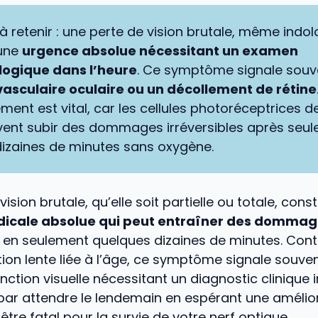
 à retenir : une perte de vision brutale, même indol
 une
urgence absolue nécessitant un examen
ogique dans l’heure
. Ce symptôme signale souv
vasculaire oculaire ou un décollement de rétine
ent est vital, car les cellules photoréceptrices d
vent subir des dommages irréversibles après seu
izaines de minutes sans oxygène.
ision brutale, qu’elle soit partielle ou totale, cons
icale absolue qui peut entraîner des dommag
en seulement quelques dizaines de minutes. Cont
on lente liée à l’âge, ce symptôme signale souve
onction visuelle nécessitant un diagnostic clinique
 par attendre le lendemain en espérant une amélio
être fatal pour la survie de votre nerf optique.