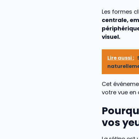
Les formes cl
centrale, em
périphérique
visuel.
Lire aussi :
naturellem
Cet événeme
votre vue en
Pourqu
vos ye
La rétine est