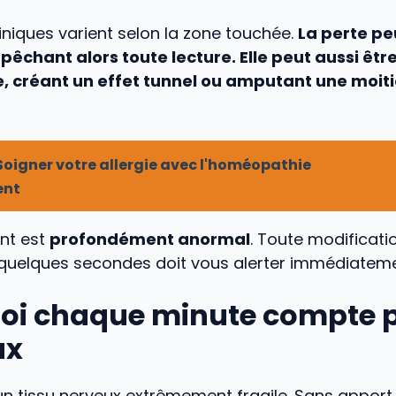
iniques varient selon la zone touchée.
La perte pe
pêchant alors toute lecture. Elle peut aussi êtr
, créant un effet tunnel ou amputant une moi
Soigner votre allergie avec l'homéopathie
ent
nt est
profondément anormal
. Toute modificati
 quelques secondes doit vous alerter immédiateme
oi chaque minute compte 
ux
 un tissu nerveux extrêmement fragile. Sans apport