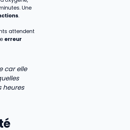
minutes. Une
nctions
.
nts attendent
ne
erreur
 car elle
uelles
s heures
té