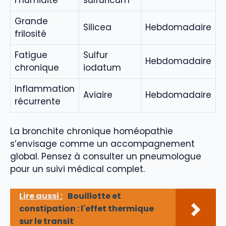
Grande
Silicea
Hebdomadaire
frilosité
Fatigue
Sulfur
Hebdomadaire
chronique
iodatum
Inflammation
Aviaire
Hebdomadaire
récurrente
La bronchite chronique homéopathie
s’envisage comme un accompagnement
global. Pensez à consulter un pneumologue
pour un suivi médical complet.
Lire aussi :
Bouillotte et
constipation : l'effet thermique
sur le transit