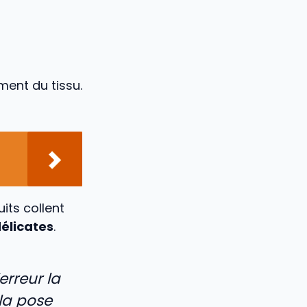
ment du tissu.
its collent
élicates
.
erreur la
 la pose