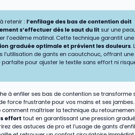
à retenir :
l’enfilage des bas de contention doit
ment s’effectuer dès le saut du lit
sur une pea
er l’oedème matinal. Cette technique garantit une
on graduée optimale et prévient les douleurs
.
s l’utilisation de gants en caoutchouc, offrant une
arfaite pour ajuster le textile sans effort ni risqu
he à enfiler ses bas de contention se transforme
e force frustrante pour vos mains et ses jambes. 
e comment maîtriser la technique du retournemen
ns effort
tout en garantissant une pression gradué
rez des astuces de pro et l’usage de gants d’enf
aille et retrouver un confort circulatoire immédiat.