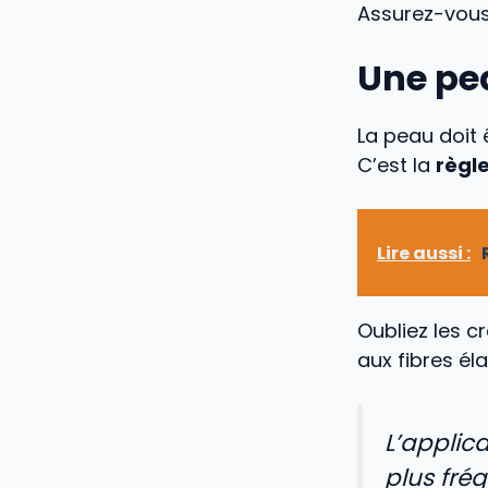
Assurez-vous 
Une pea
La peau doit 
C’est la
règle
Lire aussi :
Oubliez les c
aux fibres él
L’applica
plus fréq