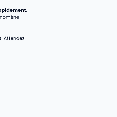
 rapidement
.
phénomène
s
. Attendez