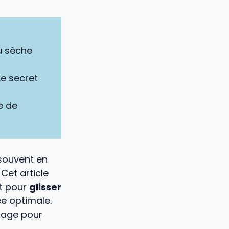
u sèche
 Le secret
e de
 souvent en
Cet article
t pour
glisser
e optimale.
ilage pour