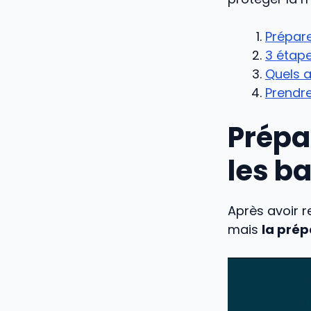
Prépare
3 étap
Quels a
Prendre 
Prépar
les b
Après avoir r
mais
la prép