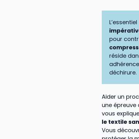
L’essentiel 
impérative
pour contr
compressi
réside dan
adhérence p
déchirure.
Aider un proc
une épreuve d
vous expliqu
le textile sa
Vous découvri
protéger la m